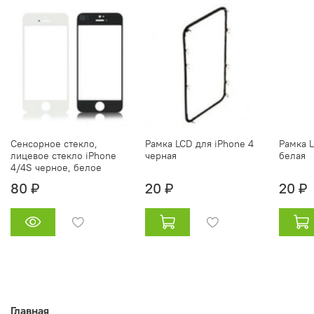
Сенсорное стекло,
Рамка LCD для iPhone 4
Рамка L
лицевое стекло iPhone
черная
белая
4/4S черное, белое
80 ₽
20 ₽
20 ₽
Главная