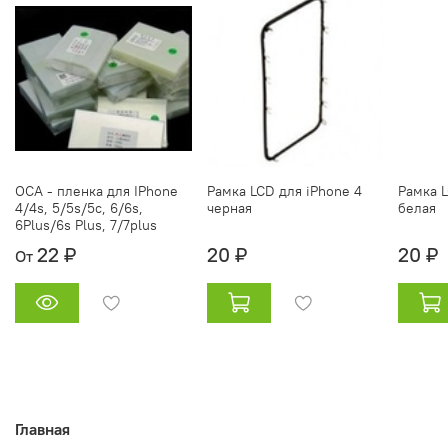
OCA - пленка для IPhone
Рамка LCD для iPhone 4
Рамка L
4/4s, 5/5s/5c, 6/6s,
черная
белая
6Plus/6s Plus, 7/7plus
22 ₽
20 ₽
20 ₽
От
Главная