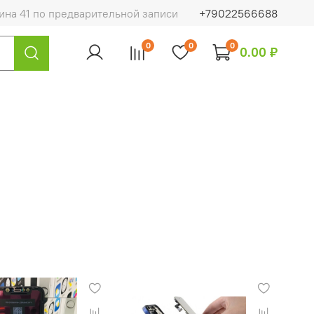
на 41 по предварительной записи
+79022566688
0
0
0
0.00 ₽