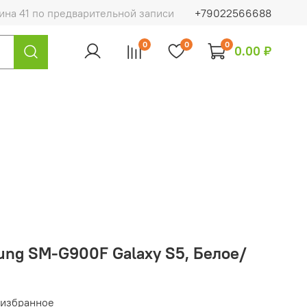
на 41 по предварительной записи
+79022566688
0
0
0
0.00 ₽
ung SM-G900F Galaxy S5, Белое/
 избранное