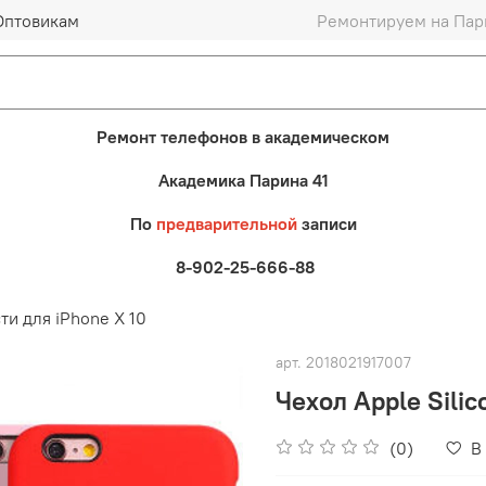
Оптовикам
Ремонтируем на Пари
Ремонт телефонов в академическом
Академика Парина 41
По
предварительной
записи
8-902-25-666-88
ти для iPhone X 10
арт.
2018021917007
Чехол Apple Silic
(0)
В