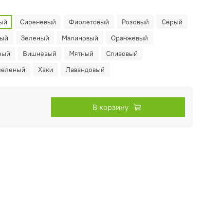
ый
Сиреневый
Фиолетовый
Розовый
Серый
ный
Зеленый
Малиновый
Оранжевый
рый
Вишневый
Мятный
Сливовый
зеленый
Хаки
Лавандовый
В корзину