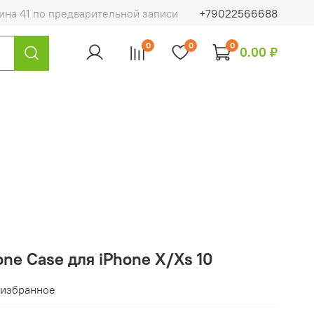
на 41 по предварительной записи
+79022566688
0
0
0
0.00 ₽
one Case для iPhone X/Xs 10
 избранное