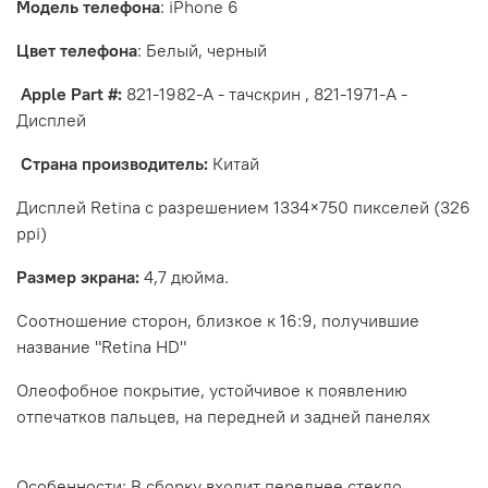
Модель телефона
:
iPhone
6
Цвет телефона
: Белый, черный
Apple
Part
#:
821-1982-A - тачскрин ,
821-1971-A -
Дисплей
Страна производитель:
Китай
Дисплей Retina с разрешением 1334×750 пикселей (326
ppi)
Размер экрана:
4,7 дюйма.
Соотношение сторон, близкое к 16:9, получившие
название "Retina HD"
Олеофобное покрытие, устойчивое к появлению
отпечатков пальцев, на передней и задней панелях
Особенности: В сборку входит переднее стекло,