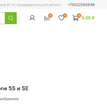
на 41 по предварительной записи
+79022566688
0
0
0
0.00 ₽
ne 5S и SE
 избранное